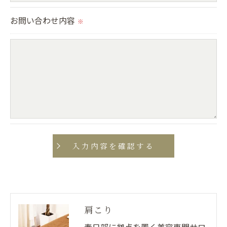
当社では、個人情報の漏洩等がなされないよう、適
お問い合わせ内容
切に安全管理対策を実施します。
※
＜個人情報を与えなかった場合に生じる結果＞
必要な情報を頂けない場合は、それに対応した当社
のサービスをご提供できない場合がございますので
予めご了承ください。
＜個人情報の開示･訂正・削除･利用停止の手続につ
いて＞
当社では、お客様の個人情報の開示･訂正･削除・利
用停止の手続を定めさせて頂いております。
ご本人である事を確認のうえ、対応させて頂きま
す。
肩こり
個人情報の開示･訂正･削除・利用停止の具体的手続