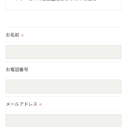
＜個人情報の提供について＞
当社ではお客様の同意を得た場合または法令に定め
られた場合を除き、
お名前
※
取得した個人情報を第三者に提供することはいたし
ません。
＜個人情報の委託について＞
お電話番号
当社では、利用目的の達成に必要な範囲において、
個人情報を外部に委託する場合があります。
これらの委託先に対しては個人情報保護契約等の措
メールアドレス
置をとり、適切な監督を行います。
※
＜個人情報の安全管理＞