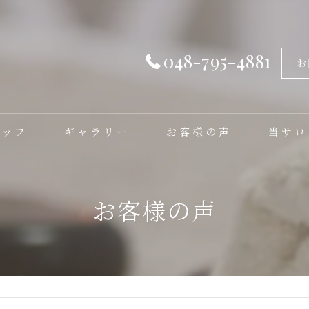
048-795-4881
お
タッフ
ギャラリー
お客様の声
当サロ
フェイシ
お客様の声
バストア
脱毛
毛穴洗浄