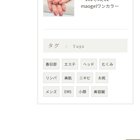
maogelワンカラー
タグ
Tags
春日部
エステ
ヘッド
むくみ
リンパ
美肌
ニキビ
お尻
メンズ
EMS
小顔
美容鍼