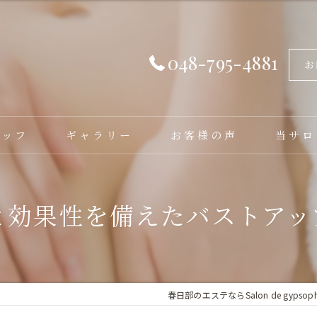
048-795-4881
お
タッフ
ギャラリー
お客様の声
当サロ
フェイシ
と効果性を備えたバストアッ
バストア
脱毛
毛穴洗浄
春日部のエステならSalon de gypsophi