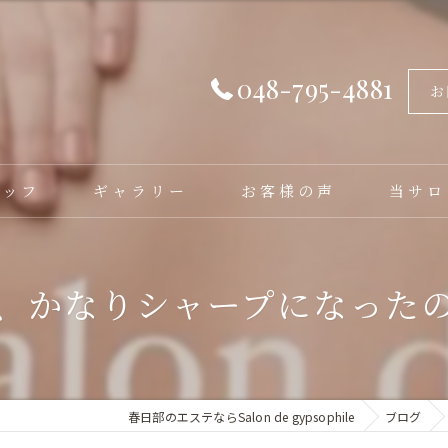
048-795-4881
お
タッフ
ギャラリー
お客様の声
当サロ
フェイシ
、かなりシャープになった
バストア
脱毛
毛穴洗浄
春日部のエステならSalon de gypsophile
ブログ