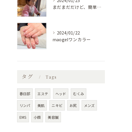
2024/01/23
まだまだだけど、簡単な物は自分で食べられるようになってきた♡
2024/01/22
maogelワンカラー
タグ
Tags
春日部
エステ
ヘッド
むくみ
リンパ
美肌
ニキビ
お尻
メンズ
EMS
小顔
美容鍼