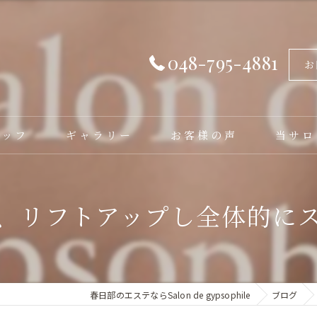
048-795-4881
お
タッフ
ギャラリー
お客様の声
当サロ
フェイシ
、リフトアップし全体的に
バストア
脱毛
毛穴洗浄
春日部のエステならSalon de gypsophile
ブログ