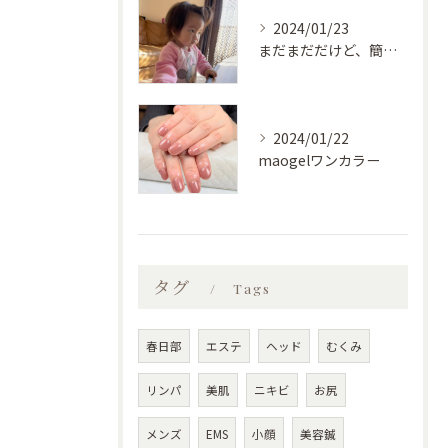
2024/01/23
まだまだだけど、簡単な物は自分で食べられるようになってきた♡
2024/01/22
maogelワンカラー
タグ
Tags
春日部
エステ
ヘッド
むくみ
リンパ
美肌
ニキビ
お尻
メンズ
EMS
小顔
美容鍼