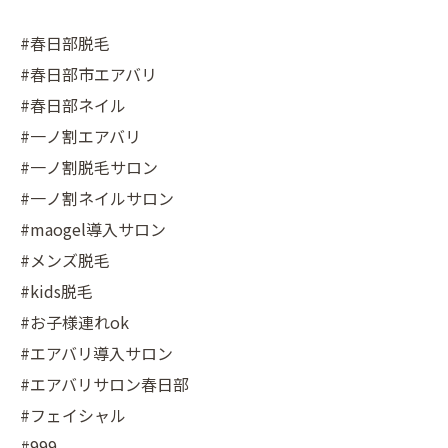
#春日部脱毛
#春日部市エアバリ
#春日部ネイル
#一ノ割エアバリ
#一ノ割脱毛サロン
#一ノ割ネイルサロン
#maogel導入サロン
#メンズ脱毛
#kids脱毛
#お子様連れok
#エアバリ導入サロン
#エアバリサロン春日部
#フェイシャル
#999