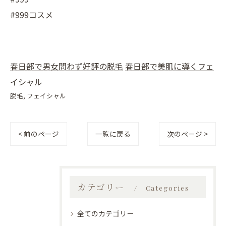
#999コスメ
春日部で男女問わず好評の脱毛
春日部で美肌に導くフェ
イシャル
脱毛
フェイシャル
< 前のページ
一覧に戻る
次のページ >
カテゴリー
Categories
全てのカテゴリー