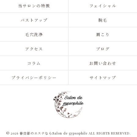
当サロンの特徴
フェイシャル
バストアップ
脱毛
毛穴洗浄
肩こり
アクセス
ブログ
コラム
お問い合わせ
プライバシーポリシー
サイトマップ
© 2026 春日部のエステならSalon de gypsophile ALL RIGHTS RESERVED.