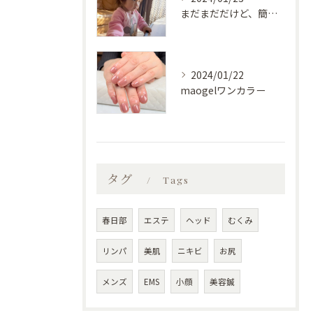
まだまだだけど、簡単な物は自分で食べられるようになってきた♡
2024/01/22
maogelワンカラー
タグ
Tags
春日部
エステ
ヘッド
むくみ
リンパ
美肌
ニキビ
お尻
メンズ
EMS
小顔
美容鍼