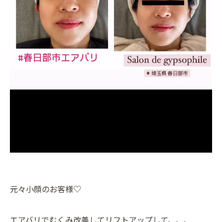
元々小顔のお客様♡
エアバリでむくみ改善してリフトアップして、、、