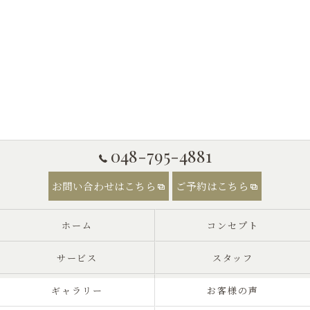
048-795-4881
お問い合わせはこちら
ご予約はこちら
ホーム
コンセプト
サービス
スタッフ
ギャラリー
お客様の声