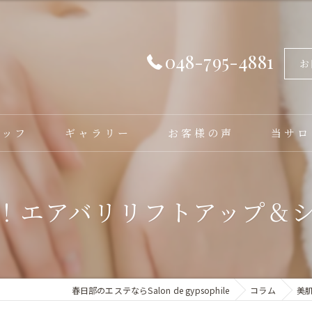
048-795-4881
お
タッフ
ギャラリー
お客様の声
当サロ
フェイシ
！エアバリリフトアップ＆
バストア
脱毛
毛穴洗浄
春日部のエステならSalon de gypsophile
コラム
美