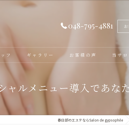
048-795-4881
お
タッフ
ギャラリー
お客様の声
当サロ
フェイシ
シャルメニュー導入であな
バストア
脱毛
毛穴洗浄
春日部のエステならSalon de gypsophile