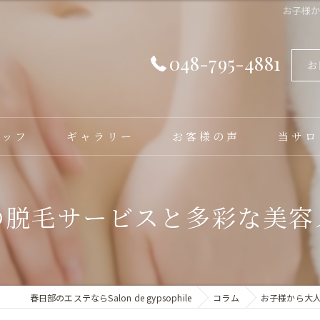
お子様
048-795-4881
お
タッフ
ギャラリー
お客様の声
当サロ
フェイシ
の脱毛サービスと多彩な美容
バストア
脱毛
毛穴洗浄
春日部のエステならSalon de gypsophile
コラム
お子様から大