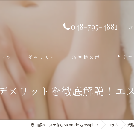
048-795-4881
お
タッフ
ギャラリー
お客様の声
当サロ
フェイシ
デメリットを徹底解説！エ
バストア
脱毛
毛穴洗浄
春日部のエステならSalon de gypsophile
コラム
光